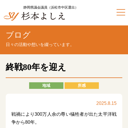
静岡県議会議員（浜松市中区選出）
ブログ
日々の活動や想いを綴っています。
終戦80年を迎え
地域
所感
2025.8.15
戦禍により300万人余の尊い犠牲者が出た太平洋戦
争から80年。