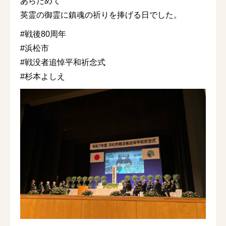
あらためて
英霊の御霊に鎮魂の祈りを捧げる日でした。
#戦後80周年
#浜松市
#戦没者追悼平和祈念式
#杉本よしえ