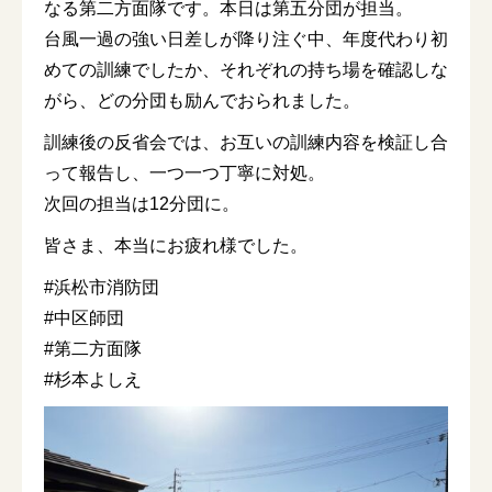
なる第二方面隊です。本日は第五分団が担当。
台風一過の強い日差しが降り注ぐ中、年度代わり初
めての訓練でしたか、それぞれの持ち場を確認しな
がら、どの分団も励んでおられました。
訓練後の反省会では、お互いの訓練内容を検証し合
って報告し、一つ一つ丁寧に対処。
次回の担当は12分団に。
皆さま、本当にお疲れ様でした。
#浜松市消防団
#中区師団
#第二方面隊
#杉本よしえ